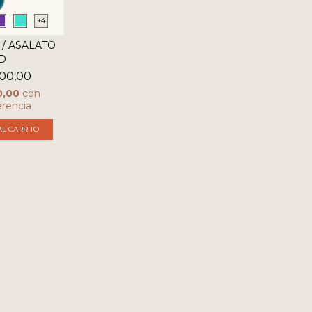
+4
 / ASALATO
D
00,00
0,00
con
erencia
L CARRITO