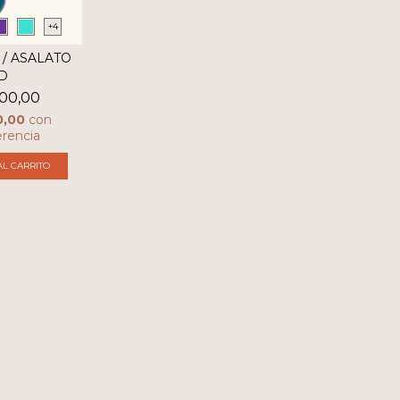
+4
 / ASALATO
D
00,00
0,00
con
erencia
L CARRITO