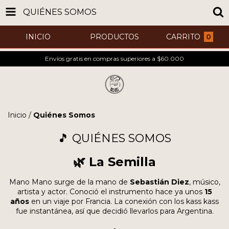
QUIÉNES SOMOS
INICIO
PRODUCTOS
CARRITO
0
Envíos gratis en compras superiores a $60.000
Inicio
/
Quiénes Somos
🎵 QUIÉNES SOMOS
🌿 La Semilla
Mano Mano
surge de la mano de
Sebastián Diez
, músico,
artista y actor. Conoció el instrumento hace ya unos
15
años
en un viaje por Francia. La conexión con los kass kass
fue instantánea, así que decidió llevarlos para Argentina.