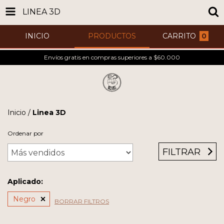
LINEA 3D
INICIO
PRODUCTOS
CARRITO
0
Envíos gratis en compras superiores a $60.000
Inicio
/
Linea 3D
Ordenar por
FILTRAR
Aplicado:
Negro
BORRAR FILTROS